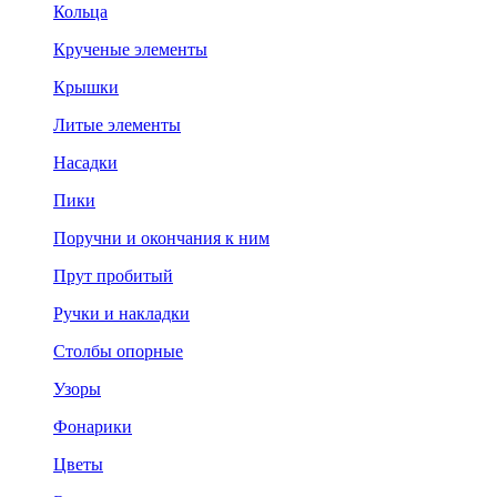
Кольца
Крученые элементы
Крышки
Литые элементы
Насадки
Пики
Поручни и окончания к ним
Прут пробитый
Ручки и накладки
Столбы опорные
Узоры
Фонарики
Цветы