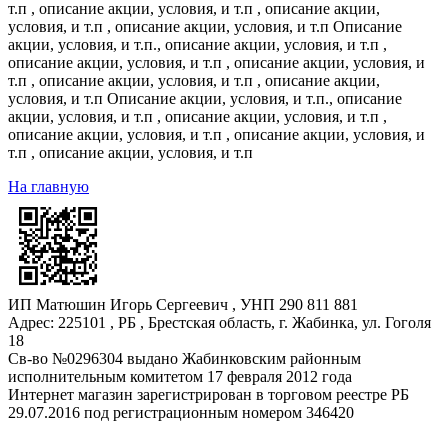
т.п , описание акции, условия, и т.п , описание акции,
условия, и т.п , описание акции, условия, и т.п ‍Описание
акции, условия, и т.п., описание акции, условия, и т.п ,
описание акции, условия, и т.п , описание акции, условия, и
т.п , описание акции, условия, и т.п , описание акции,
условия, и т.п ‍Описание акции, условия, и т.п., описание
акции, условия, и т.п , описание акции, условия, и т.п ,
описание акции, условия, и т.п , описание акции, условия, и
т.п , описание акции, условия, и т.п ‍
На главную
ИП Матюшин Игорь Сергеевич , УНП 290 811 881
Адрес: 225101 , РБ , Брестская область, г. Жабинка, ул. Гоголя
18
Св-во №0296304 выдано Жабинковским районным
исполнительным комитетом 17 февраля 2012 года
Интернет магазин зарегистрирован в торговом реестре РБ
29.07.2016 под регистрационным номером 346420